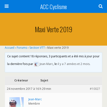
ACC Cyclisme
Maxi Verte 2019
Accueil
›
Forums
›
Section VTT
›
Maxi verte 2019
Ce sujet contient 18 réponses, 3 participants et a été mis à jour pour
la dernière fois par
Jean-Marc
, le
il y a 7 années et 2 mois
.
Créateur
Sujet
24 novembre 2017 à 16 h 29 min
#10027
Jean-Marc
Membre