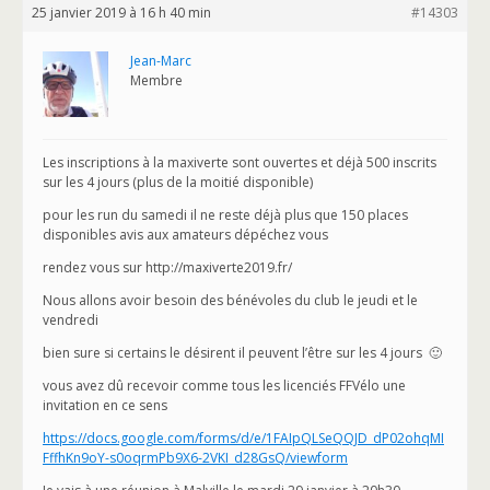
25 janvier 2019 à 16 h 40 min
#14303
Jean-Marc
Membre
Les inscriptions à la maxiverte sont ouvertes et déjà 500 inscrits
sur les 4 jours (plus de la moitié disponible)
pour les run du samedi il ne reste déjà plus que 150 places
disponibles avis aux amateurs dépéchez vous
rendez vous sur http://maxiverte2019.fr/
Nous allons avoir besoin des bénévoles du club le jeudi et le
vendredi
bien sure si certains le désirent il peuvent l’être sur les 4 jours 🙂
vous avez dû recevoir comme tous les licenciés FFVélo une
invitation en ce sens
https://docs.google.com/forms/d/e/1FAIpQLSeQQJD_dP02ohqMI
FffhKn9oY-s0oqrmPb9X6-2VKI_d28GsQ/viewform