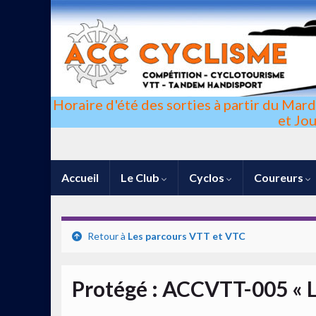
Horaire d'été des sorties à partir du Mar
et Jo
Accueil
Le Club
Cyclos
Coureurs
Retour à
Les parcours VTT et VTC
Protégé : ACCVTT-005 « 