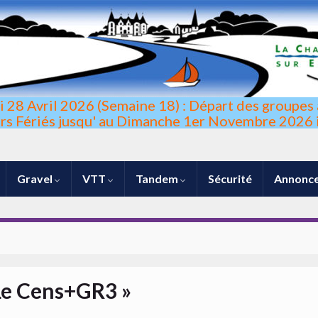
di 28 Avril 2026 (Semaine 18) : Départ des groupes 
urs Fériés jusqu' au Dimanche 1er Novembre 2026 i
Gravel
VTT
Tandem
Sécurité
Annonce
lllllujhasbs
Le Cens+GR3 »