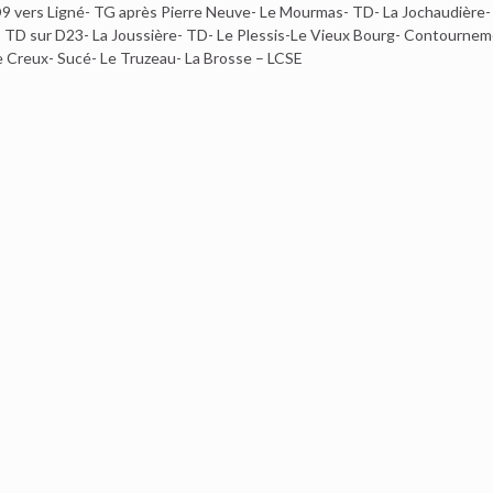
 D9 vers Ligné- TG après Pierre Neuve- Le Mourmas- TD- La Jochaudièr
TD sur D23- La Joussière- TD- Le Plessis-Le Vieux Bourg- Contournemen
 Creux- Sucé- Le Truzeau- La Brosse – LCSE