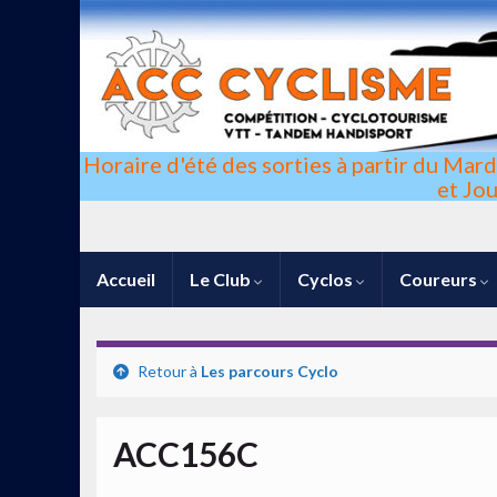
Horaire d'été des sorties à partir du Mar
et Jo
Accueil
Le Club
Cyclos
Coureurs
Retour à
Les parcours Cyclo
ACC156C