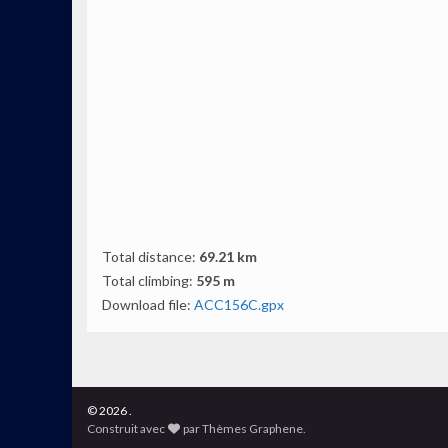
Total distance:
69.21 km
Total climbing:
595 m
Download file:
ACC156C.gpx
© 2026 .
Construit avec
par
Thèmes Graphene
.