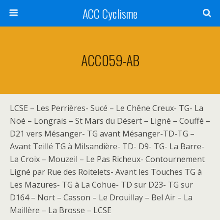
ACC Cyclisme
ACC059-AB
LCSE – Les Perrières- Sucé – Le Chêne Creux- TG- La
Noé – Longrais – St Mars du Désert – Ligné – Couffé –
D21 vers Mésanger- TG avant Mésanger-TD-TG –
Avant Teillé TG à Milsandière- TD- D9- TG- La Barre-
La Croix – Mouzeil – Le Pas Richeux- Contournement
Ligné par Rue des Roitelets- Avant les Touches TG à
Les Mazures- TG à La Cohue- TD sur D23- TG sur
D164 – Nort – Casson – Le Drouillay – Bel Air – La
Maillère – La Brosse – LCSE