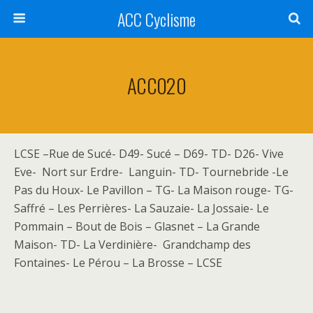
ACC Cyclisme
ACC020
LCSE –Rue de Sucé- D49- Sucé – D69- TD- D26- Vive
Eve- Nort sur Erdre- Languin- TD- Tournebride -Le
Pas du Houx- Le Pavillon – TG- La Maison rouge- TG-
Saffré – Les Perrières- La Sauzaie- La Jossaie- Le
Pommain – Bout de Bois – Glasnet – La Grande
Maison- TD- La Verdinière- Grandchamp des
Fontaines- Le Pérou – La Brosse – LCSE