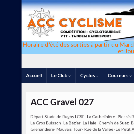
Horaire d'été des sorties à partir du Mar
et Jo
Accueil
Le Club
Cyclos
Coureurs
ACC Gravel 027
Départ Stade de Rugby LCSE- La Cathelinière- Plessis B
Le Gros Buisson- Le Bézier- La Haie- Chemin de Suez- 
Gréhandière- Mauvais Tour- Rue de la Vallée- Le Petit A