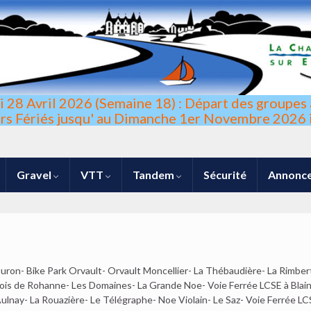
di 28 Avril 2026 (Semaine 18) : Départ des groupes 
urs Fériés jusqu' au Dimanche 1er Novembre 2026 i
Gravel
VTT
Tandem
Sécurité
Annonce
lllllujhasbs
uron- Bike Park Orvault- Orvault Moncellier- La Thébaudière- La Rimber
Bois de Rohanne- Les Domaines- La Grande Noe- Voie Ferrée LCSE à Blain
ulnay- La Rouazière- Le Télégraphe- Noe Violain- Le Saz- Voie Ferrée LC