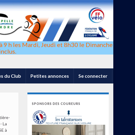
à 9 h les Mardi, Jeudi et 8h30 le Dimanche
nclus.
s du Club
Petites annonces
Se connecter
SPONSORS DES COUREURS
tière-
- La
SE à