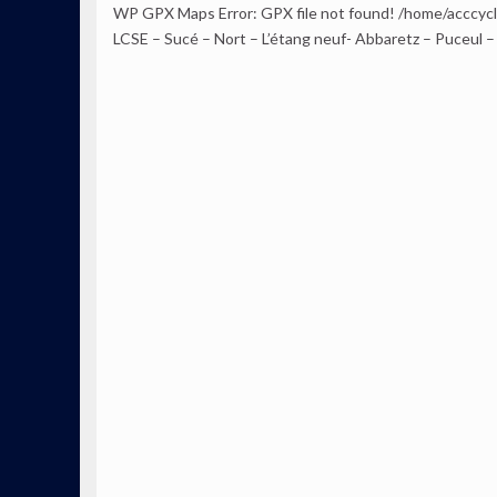
WP GPX Maps Error: GPX file not found! /home/accc
LCSE – Sucé – Nort – L’étang neuf- Abbaretz – Puceul –