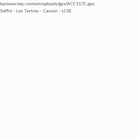
yclizy/www/wp-content/uploads/gpx/ACC157C.gpx
 Saffré – Les Tertres – Casson – LCSE