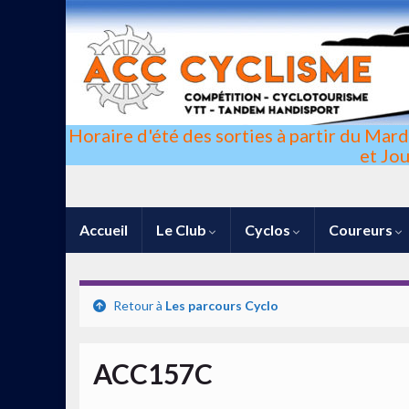
Horaire d'été des sorties à partir du Mar
et Jo
Accueil
Le Club
Cyclos
Coureurs
Retour à
Les parcours Cyclo
ACC157C