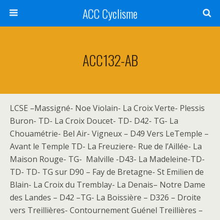
ACC Cyclisme
ACC132-AB
LCSE –Massigné- Noe Violain- La Croix Verte- Plessis
Buron- TD- La Croix Doucet- TD- D42- TG- La
Chouamétrie- Bel Air- Vigneux – D49 Vers LeTemple –
Avant le Temple TD- La Freuziere- Rue de l’Aillée- La
Maison Rouge- TG- Malville -D43- La Madeleine-TD-
TD- TD- TG sur D90 – Fay de Bretagne- St Emilien de
Blain- La Croix du Tremblay- La Denais– Notre Dame
des Landes – D42 –TG- La Boissière – D326 – Droite
vers Treillières- Contournement Guénel Treillières –