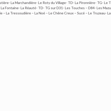
ère- La Marchandière- Le Roty du Village- TD- La Pironnière- TG- Le Tert
 La Fontaine- La Réauté- TD- TG sur D31- Les Touches – D84- Les Mazure
ie – La Tressoudière – La Noé – Le Chêne Creux – Sucé – Le Truzeau- L