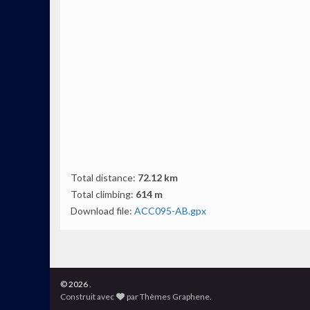
Total distance:
72.12 km
Total climbing:
614 m
Download file:
ACC095-AB.gpx
© 2026 .
Construit avec
par
Thèmes Graphene
.