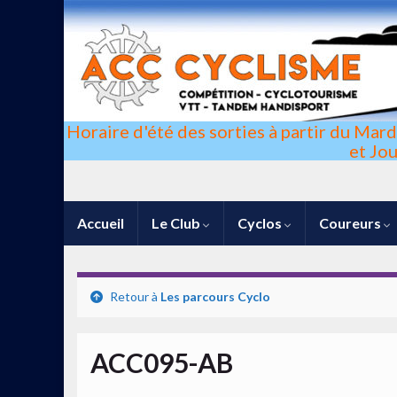
Horaire d'été des sorties à partir du Mar
et Jo
Accueil
Le Club
Cyclos
Coureurs
Retour à
Les parcours Cyclo
ACC095-AB