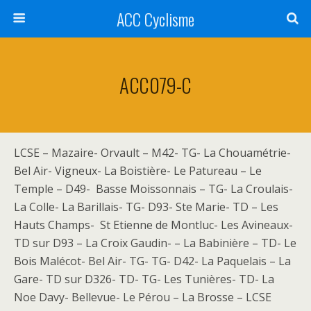
ACC Cyclisme
ACC079-C
LCSE – Mazaire- Orvault – M42- TG- La Chouamétrie-
Bel Air- Vigneux- La Boistière- Le Patureau – Le
Temple – D49- Basse Moissonnais – TG- La Croulais-
La Colle- La Barillais- TG- D93- Ste Marie- TD – Les
Hauts Champs- St Etienne de Montluc- Les Avineaux-
TD sur D93 – La Croix Gaudin- – La Babinière – TD- Le
Bois Malécot- Bel Air- TG- TG- D42- La Paquelais – La
Gare- TD sur D326- TD- TG- Les Tunières- TD- La
Noe Davy- Bellevue- Le Pérou – La Brosse – LCSE